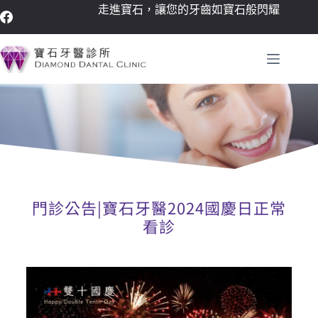
走進寶石，讓您的牙齒如寶石般閃耀
門診公告|寶石牙醫2024國慶日正常
看診