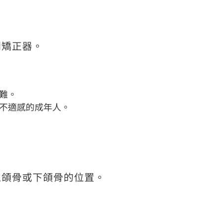
到矯正器。
難。
不適感的成年人。
上頜骨或下頜骨的位置。