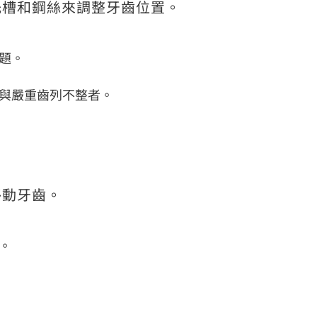
托槽和鋼絲來調整牙齒位置。
題。
與嚴重齒列不整者。
移動牙齒。
。