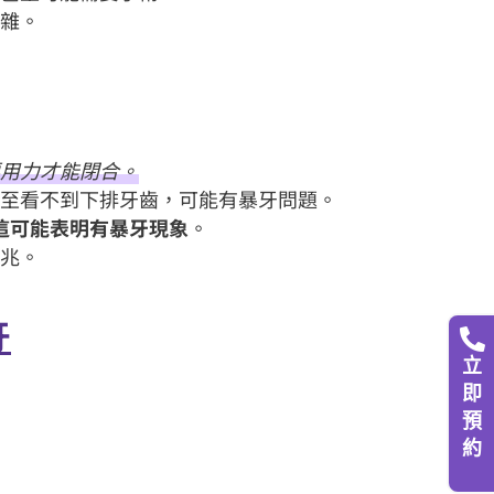
複雜。
要用力才能閉合。
甚至看不到下排牙齒，可能有暴牙問題。
分，這可能表明有暴牙現象
。
徵兆。
牙
立
即
預
約