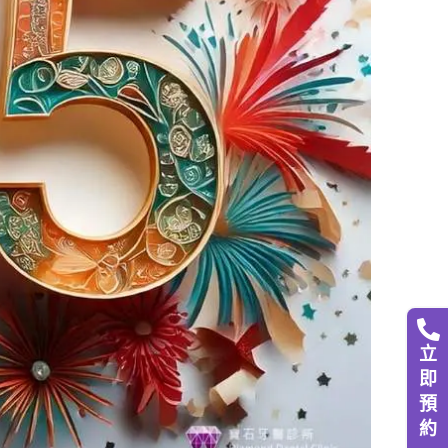
立
即
預
約