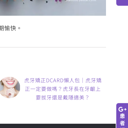
期愉快。
虎牙矯正DCARD懶人包｜虎牙矯
正一定要做嗎？虎牙長在牙齦上
要拔牙還是戴隱適美？
患
者