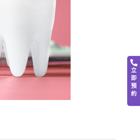
立
即
預
約