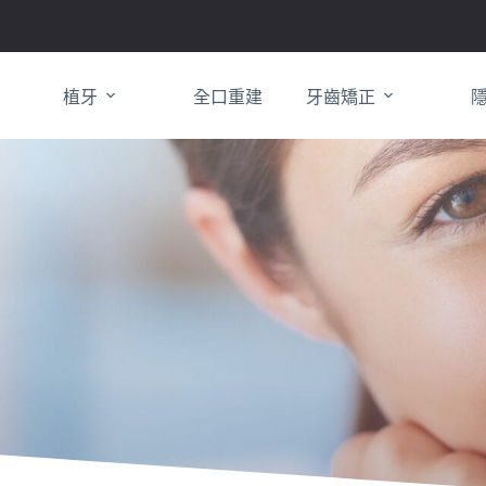
植牙
全口重建
牙齒矯正