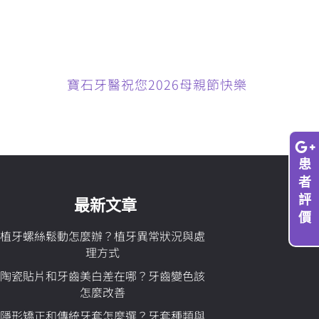
寶石牙醫祝您2026母親節快樂
患
者
評
最新文章
價
植牙螺絲鬆動怎麼辦？植牙異常狀況與處
理方式
陶瓷貼片和牙齒美白差在哪？牙齒變色該
怎麼改善
隱形矯正和傳統牙套怎麼選？牙套種類與