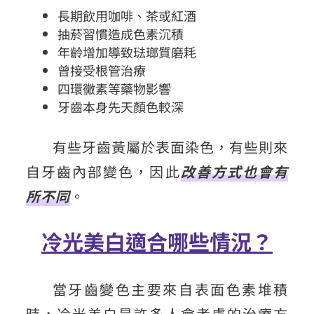
長期飲用咖啡、茶或紅酒
抽菸習慣造成色素沉積
年齡增加導致琺瑯質磨耗
曾接受根管治療
四環黴素等藥物影響
牙齒本身先天顏色較深
有些牙齒黃屬於表面染色，有些則來
自牙齒內部變色，因此
改善方式也會有
所不同
。
冷光美白適合哪些情況？
當牙齒變色主要來自表面色素堆積
時，冷光美白是許多人會考慮的治療方