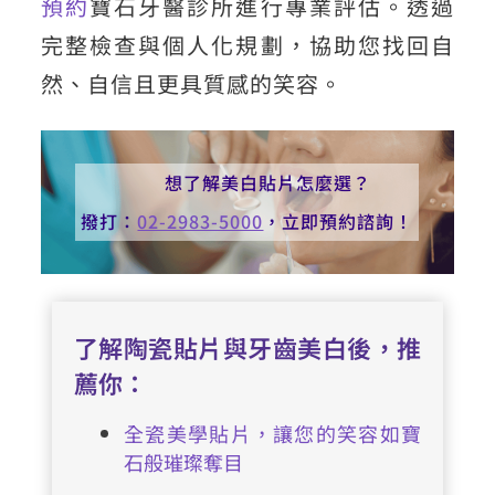
預約
寶石牙醫診所進行專業評估。透過
完整檢查與個人化規劃，協助您找回自
然、自信且更具質感的笑容。
想了解美白貼片怎麼選？
撥打：
02-2983-5000
，立即預約諮詢！
了解陶瓷貼片與牙齒美白後，推
薦你：
全瓷美學貼片，讓您的笑容如寶
石般璀璨奪目