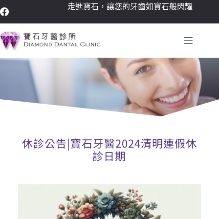
走進寶石，讓您的牙齒如寶石般閃耀
休診公告|寶石牙醫2024清明連假休
診日期