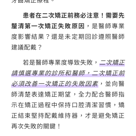
患者在二次矯正前務必注意！需要先
釐清第一次矯正失敗原因
，是醫師專業
度影響結果？還是未定期回診遵照醫師
建議配戴？
若是醫師專業度導致失敗，
二次矯正
請慎選專業的診所和醫師，二次矯正前
必須改善一次矯正的失敗因素
，並向醫
師清楚表達矯正期望，全力配合醫師指
示在矯正過程中保持口腔清潔習慣，矯
正結束堅持配戴維持器，才是避免矯正
再次失敗的關鍵！