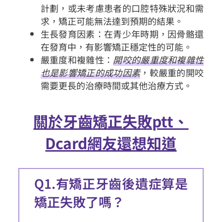
計劃，或未考慮患者的口腔特殊狀況和需
求，矯正可能無法達到預期的結果。
生長發育因素：在青少年時期，因骨骼還
在發育中，有影響矯正穩定性的可能。
嚴重度和複雜性：
開咬的嚴重度和複雜性
也是影響矯正的成功因素
，較嚴重的開咬
需要更長的治療時間或其他治療方式。
關於牙齒矯正失敗ptt、
Dcard網友還想知道
Q1.有矯正牙齒後遺症算是
矯正失敗了嗎？