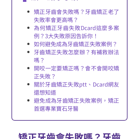
矯正牙齒會失敗嗎？牙齒矯正老了
失敗率會更高嗎？
為何矯正牙齒失敗Dcard這麼多案
例？3大失敗原因告訴你！
如何避免成為牙齒矯正失敗案例？
牙齒矯正失敗怎麼辦？有補救辦法
嗎？
開咬一定要矯正嗎？會不會開咬矯
正失敗？
關於牙齒矯正失敗ptt、Dcard網友
還想知道
避免成為牙齒矯正失敗案例，矯正
首選專業寶石牙醫
矯正牙齒會失敗嗎？牙齒