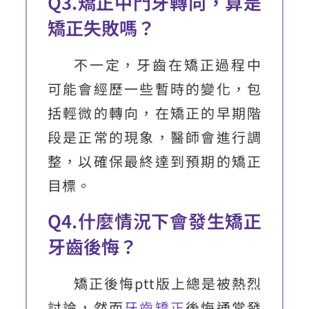
Q3.矯正中門牙轉向，算是
矯正失敗嗎？
不一定，牙齒在矯正過程中
可能會經歷一些暫時的變化，包
括輕微的轉向，在矯正的早期階
段是正常的現象，醫師會進行調
整，以確保最終達到預期的矯正
目標。
Q4.什麼情況下會發生矯正
牙齒後悔？
矯正後悔ptt版上總是被熱烈
討論，然而
牙齒矯正
後悔通常發