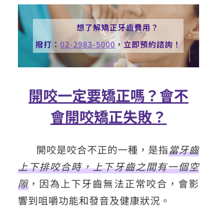
想了解矯正牙齒費用？
撥打：
02-2983-5000
，立即預約諮詢！
開咬一定要矯正嗎？會不
會開咬矯正失敗？
開咬是咬合不正的一種，是指
當牙齒
上下排咬合時，上下牙齒之間有一個空
隙
，因為上下牙齒無法正常咬合，會影
響到咀嚼功能和發音及健康狀況。