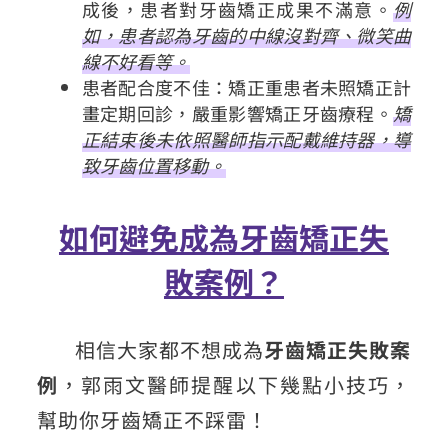
成後，患者對牙齒矯正成果不滿意。
例
如，患者認為牙齒的中線沒對齊、微笑曲
線不好看等。
患者配合度不佳：矯正重患者未照矯正計
畫定期回診，嚴重影響矯正牙齒療程。
矯
正結束後未依照醫師指示配戴維持器，導
致牙齒位置移動。
如何避免成為牙齒矯正失
敗案例？
相信大家都不想成為
牙齒矯正失敗案
例
，郭雨文醫師提醒以下幾點小技巧，
幫助你牙齒矯正不踩雷！