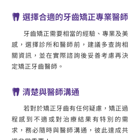
選擇合適的牙齒矯正專業醫師
牙齒矯正需要相當的經驗、專業及美
感，選擇診所和醫師前，建議多查詢相
關資訊，並在實際諮詢後妥善考慮再決
定矯正牙齒醫師。
清楚與醫師溝通
若對於矯正牙齒有任何疑慮，矯正過
程感到不適或對治療結果有特別的需
求，務必隨時與醫師溝通，彼此達成共