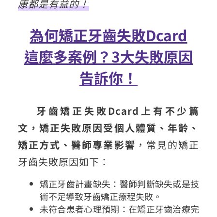
康都是有益的！
為何矯正牙齒失敗Dcard
這麼多案例？3大失敗原因
告訴你！
牙齒矯正失敗Dcard上有不少篇
文，矯正失敗原因受個人體質、年齡、
矯正方式、醫師專業影響
，常見的矯正
牙齒失敗原因如下：
矯正牙齒計畫缺失：醫師判斷缺失或是技
術不足導致牙齒矯正療程失敗。
未符合患者心理預期：在矯正牙齒治療完