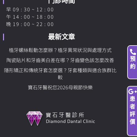
門診時間
早 09 : 30 ~ 12 : 00
午 14 : 00 ~ 18 : 00
晚 19 : 00 ~ 22 : 00
最新文章
植牙螺絲鬆動怎麼辦？植牙異常狀況與處理方式
預
陶瓷貼片和牙齒美白差在哪？牙齒變色該怎麼改善
約
隱形矯正和傳統牙套怎麼選？牙套種類與適合族群比
較
寶石牙醫祝您2026母親節快樂
患
者
評
價