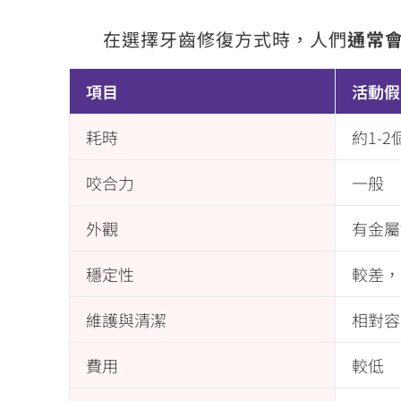
在選擇牙齒修復方式時，人們
通常
項目
活動假
耗時
約1-2
咬合力
一般
外觀
有金屬
穩定性
較差，
維護與清潔
相對容
費用
較低