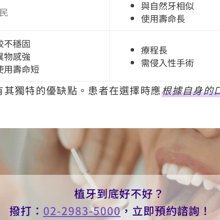
與自然牙相似
民
使用壽命長
較不穩固
療程長
異物感強
需侵入性手術
使用壽命短
有其獨特的優缺點。患者在選擇時應
根據自身的
植牙到底好不好？
撥打：
02-2983-5000
，立即預約諮詢！